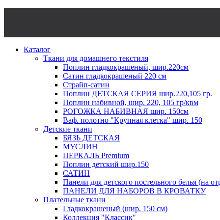
Каталог
Ткани для домашнего текстиля
Поплин гладкокрашеный, шир.220см
Сатин гладкокрашеный 220 см
Страйп-сатин
Поплин ДЕТСКАЯ СЕРИЯ шир.220,105 гр.
Поплин набивной, шир. 220, 105 гр/квм
РОГОЖКА НАБИВНАЯ шир. 150см
Ваф. полотно "Крупная клетка" шир. 150
Детские ткани
БЯЗЬ ДЕТСКАЯ
МУСЛИН
ПЕРКАЛЬ Premium
Поплин детский шир.150
САТИН
Панели для детского постельного белья (на от
ПАНЕЛИ ДЛЯ НАБОРОВ В КРОВАТКУ
Плательные ткани
Гладкокрашеный (шир. 150 см)
Коллекция "Классик"