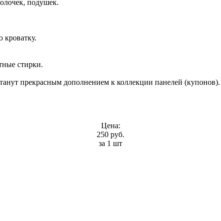
олочек, подушек.
 кроватку.
тные стирки.
танут прекрасным дополнением к коллекции панелей (купонов).
Цена:
250 руб.
за 1 шт