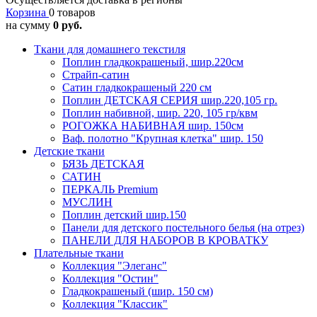
Корзина
0 товаров
на сумму
0 руб.
Ткани для домашнего текстиля
Поплин гладкокрашеный, шир.220см
Страйп-сатин
Сатин гладкокрашеный 220 см
Поплин ДЕТСКАЯ СЕРИЯ шир.220,105 гр.
Поплин набивной, шир. 220, 105 гр/квм
РОГОЖКА НАБИВНАЯ шир. 150см
Ваф. полотно "Крупная клетка" шир. 150
Детские ткани
БЯЗЬ ДЕТСКАЯ
САТИН
ПЕРКАЛЬ Premium
МУСЛИН
Поплин детский шир.150
Панели для детского постельного белья (на отрез)
ПАНЕЛИ ДЛЯ НАБОРОВ В КРОВАТКУ
Плательные ткани
Коллекция "Элеганс"
Коллекция "Остин"
Гладкокрашеный (шир. 150 см)
Коллекция "Классик"