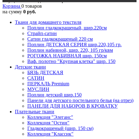
Осуществляется доставка в регионы
Корзина
0 товаров
на сумму
0 руб.
Ткани для домашнего текстиля
Поплин гладкокрашеный, шир.220см
Страйп-сатин
Сатин гладкокрашеный 220 см
Поплин ДЕТСКАЯ СЕРИЯ шир.220,105 гр.
Поплин набивной, шир. 220, 105 гр/квм
РОГОЖКА НАБИВНАЯ шир. 150см
Ваф. полотно "Крупная клетка" шир. 150
Детские ткани
БЯЗЬ ДЕТСКАЯ
САТИН
ПЕРКАЛЬ Premium
МУСЛИН
Поплин детский шир.150
Панели для детского постельного белья (на отрез)
ПАНЕЛИ ДЛЯ НАБОРОВ В КРОВАТКУ
Плательные ткани
Коллекция "Элеганс"
Коллекция "Остин"
Гладкокрашеный (шир. 150 см)
Коллекция "Классик"