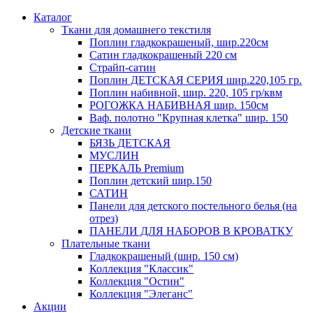
Каталог
Ткани для домашнего текстиля
Поплин гладкокрашеный, шир.220см
Сатин гладкокрашеный 220 см
Страйп-сатин
Поплин ДЕТСКАЯ СЕРИЯ шир.220,105 гр.
Поплин набивной, шир. 220, 105 гр/квм
РОГОЖКА НАБИВНАЯ шир. 150см
Ваф. полотно "Крупная клетка" шир. 150
Детские ткани
БЯЗЬ ДЕТСКАЯ
МУСЛИН
ПЕРКАЛЬ Premium
Поплин детский шир.150
САТИН
Панели для детского постельного белья (на
отрез)
ПАНЕЛИ ДЛЯ НАБОРОВ В КРОВАТКУ
Плательные ткани
Гладкокрашеный (шир. 150 см)
Коллекция "Классик"
Коллекция "Остин"
Коллекция "Элеганс"
Акции