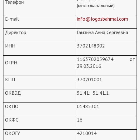
Телефон
(многоканальный)
E-mail
info@logosbahmal.com
Директор
Гамзина Анна Сергеевна
ИНН
3702148902
1163702059674 от
ОГРН
29.03.2016
КПП
370201001
ОКВЭД
51.41; 51.41.1
ОКПО
01485301
ОКФС
16
ОКОГУ
4210014