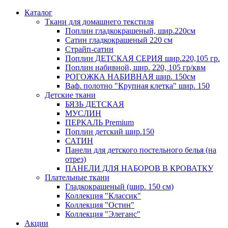
Каталог
Ткани для домашнего текстиля
Поплин гладкокрашеный, шир.220см
Сатин гладкокрашеный 220 см
Страйп-сатин
Поплин ДЕТСКАЯ СЕРИЯ шир.220,105 гр.
Поплин набивной, шир. 220, 105 гр/квм
РОГОЖКА НАБИВНАЯ шир. 150см
Ваф. полотно "Крупная клетка" шир. 150
Детские ткани
БЯЗЬ ДЕТСКАЯ
МУСЛИН
ПЕРКАЛЬ Premium
Поплин детский шир.150
САТИН
Панели для детского постельного белья (на
отрез)
ПАНЕЛИ ДЛЯ НАБОРОВ В КРОВАТКУ
Плательные ткани
Гладкокрашеный (шир. 150 см)
Коллекция "Классик"
Коллекция "Остин"
Коллекция "Элеганс"
Акции