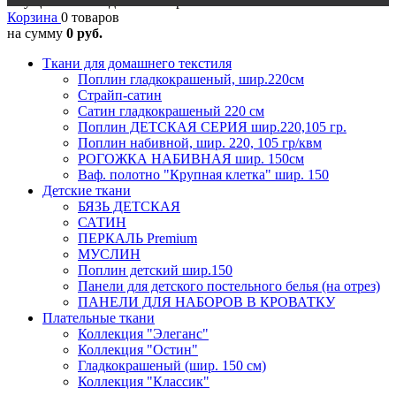
Осуществляется доставка в регионы
Корзина
0 товаров
на сумму
0 руб.
Ткани для домашнего текстиля
Поплин гладкокрашеный, шир.220см
Страйп-сатин
Сатин гладкокрашеный 220 см
Поплин ДЕТСКАЯ СЕРИЯ шир.220,105 гр.
Поплин набивной, шир. 220, 105 гр/квм
РОГОЖКА НАБИВНАЯ шир. 150см
Ваф. полотно "Крупная клетка" шир. 150
Детские ткани
БЯЗЬ ДЕТСКАЯ
САТИН
ПЕРКАЛЬ Premium
МУСЛИН
Поплин детский шир.150
Панели для детского постельного белья (на отрез)
ПАНЕЛИ ДЛЯ НАБОРОВ В КРОВАТКУ
Плательные ткани
Коллекция "Элеганс"
Коллекция "Остин"
Гладкокрашеный (шир. 150 см)
Коллекция "Классик"