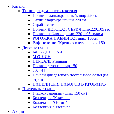
Каталог
Ткани для домашнего текстиля
Поплин гладкокрашеный, шир.220см
Сатин гладкокрашеный 220 см
Страйп-сатин
Поплин ДЕТСКАЯ СЕРИЯ шир.220,105 гр.
Поплин набивной, шир. 220, 105 гр/квм
РОГОЖКА НАБИВНАЯ шир. 150см
Ваф. полотно "Крупная клетка" шир. 150
Детские ткани
БЯЗЬ ДЕТСКАЯ
МУСЛИН
ПЕРКАЛЬ Premium
Поплин детский шир.150
САТИН
Панели для детского постельного белья (на
отрез)
ПАНЕЛИ ДЛЯ НАБОРОВ В КРОВАТКУ
Плательные ткани
Гладкокрашеный (шир. 150 см)
Коллекция "Классик"
Коллекция "Остин"
Коллекция "Элеганс"
Акции