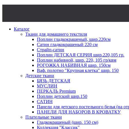
Каталог
Ткани для домашнего текстиля
Поплин гладкокрашеный, шир.220см
Сатин гладкокрашеный 220 см
Страйп-сатин
Поплин ДЕТСКАЯ СЕРИЯ шир.220,105 гр.
Поплин набивной, шир. 220, 105 гр/квм
РОГОЖКА НАБИВНАЯ шир. 150см
Ваф. полотно "Крупная клетка" шир. 150
Детские ткани
БЯЗЬ ДЕТСКАЯ
МУСЛИН
ПЕРКАЛЬ Premium
Поплин детский шир.150
САТИН
Панели для детского постельного белья (на от
ПАНЕЛИ ДЛЯ НАБОРОВ В КРОВАТКУ
Плательные ткани
Гладкокрашеный (шир. 150 см)
Коллекция "Классик"