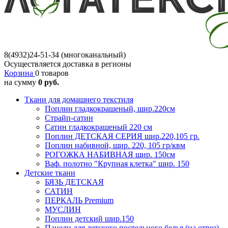
8(4932)24-51-34 (многоканальный)
Осуществляется доставка в регионы
Корзина
0 товаров
на сумму
0 руб.
Ткани для домашнего текстиля
Поплин гладкокрашеный, шир.220см
Страйп-сатин
Сатин гладкокрашеный 220 см
Поплин ДЕТСКАЯ СЕРИЯ шир.220,105 гр.
Поплин набивной, шир. 220, 105 гр/квм
РОГОЖКА НАБИВНАЯ шир. 150см
Ваф. полотно "Крупная клетка" шир. 150
Детские ткани
БЯЗЬ ДЕТСКАЯ
САТИН
ПЕРКАЛЬ Premium
МУСЛИН
Поплин детский шир.150
Панели для детского постельного белья (на отрез)