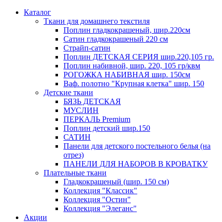
Каталог
Ткани для домашнего текстиля
Поплин гладкокрашеный, шир.220см
Сатин гладкокрашеный 220 см
Страйп-сатин
Поплин ДЕТСКАЯ СЕРИЯ шир.220,105 гр.
Поплин набивной, шир. 220, 105 гр/квм
РОГОЖКА НАБИВНАЯ шир. 150см
Ваф. полотно "Крупная клетка" шир. 150
Детские ткани
БЯЗЬ ДЕТСКАЯ
МУСЛИН
ПЕРКАЛЬ Premium
Поплин детский шир.150
САТИН
Панели для детского постельного белья (на
отрез)
ПАНЕЛИ ДЛЯ НАБОРОВ В КРОВАТКУ
Плательные ткани
Гладкокрашеный (шир. 150 см)
Коллекция "Классик"
Коллекция "Остин"
Коллекция "Элеганс"
Акции