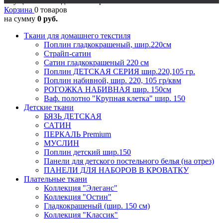
Осуществляется доставка в регионы
Корзина
0 товаров
на сумму
0 руб.
Ткани для домашнего текстиля
Поплин гладкокрашеный, шир.220см
Страйп-сатин
Сатин гладкокрашеный 220 см
Поплин ДЕТСКАЯ СЕРИЯ шир.220,105 гр.
Поплин набивной, шир. 220, 105 гр/квм
РОГОЖКА НАБИВНАЯ шир. 150см
Ваф. полотно "Крупная клетка" шир. 150
Детские ткани
БЯЗЬ ДЕТСКАЯ
САТИН
ПЕРКАЛЬ Premium
МУСЛИН
Поплин детский шир.150
Панели для детского постельного белья (на отрез)
ПАНЕЛИ ДЛЯ НАБОРОВ В КРОВАТКУ
Плательные ткани
Коллекция "Элеганс"
Коллекция "Остин"
Гладкокрашеный (шир. 150 см)
Коллекция "Классик"