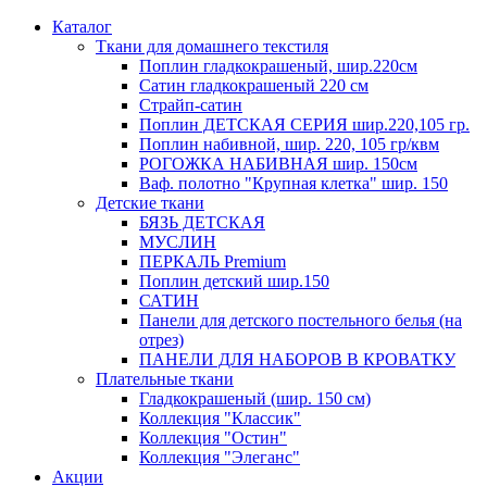
Каталог
Ткани для домашнего текстиля
Поплин гладкокрашеный, шир.220см
Сатин гладкокрашеный 220 см
Страйп-сатин
Поплин ДЕТСКАЯ СЕРИЯ шир.220,105 гр.
Поплин набивной, шир. 220, 105 гр/квм
РОГОЖКА НАБИВНАЯ шир. 150см
Ваф. полотно "Крупная клетка" шир. 150
Детские ткани
БЯЗЬ ДЕТСКАЯ
МУСЛИН
ПЕРКАЛЬ Premium
Поплин детский шир.150
САТИН
Панели для детского постельного белья (на
отрез)
ПАНЕЛИ ДЛЯ НАБОРОВ В КРОВАТКУ
Плательные ткани
Гладкокрашеный (шир. 150 см)
Коллекция "Классик"
Коллекция "Остин"
Коллекция "Элеганс"
Акции