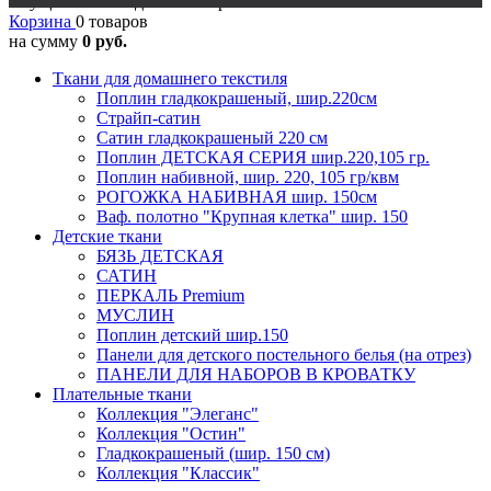
Осуществляется доставка в регионы
Корзина
0 товаров
на сумму
0 руб.
Ткани для домашнего текстиля
Поплин гладкокрашеный, шир.220см
Страйп-сатин
Сатин гладкокрашеный 220 см
Поплин ДЕТСКАЯ СЕРИЯ шир.220,105 гр.
Поплин набивной, шир. 220, 105 гр/квм
РОГОЖКА НАБИВНАЯ шир. 150см
Ваф. полотно "Крупная клетка" шир. 150
Детские ткани
БЯЗЬ ДЕТСКАЯ
САТИН
ПЕРКАЛЬ Premium
МУСЛИН
Поплин детский шир.150
Панели для детского постельного белья (на отрез)
ПАНЕЛИ ДЛЯ НАБОРОВ В КРОВАТКУ
Плательные ткани
Коллекция "Элеганс"
Коллекция "Остин"
Гладкокрашеный (шир. 150 см)
Коллекция "Классик"