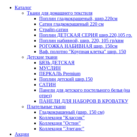
Каталог
Ткани для домашнего текстиля
Поплин гладкокрашеный, шир.220см
Сатин гладкокрашеный 220 см
Страйп-сатин
Поплин ДЕТСКАЯ СЕРИЯ шир.220,105 гр.
Поплин набивной, шир. 220, 105 гр/квм
РОГОЖКА НАБИВНАЯ шир. 150см
Ваф. полотно "Крупная клетка" шир. 150
Детские ткани
БЯЗЬ ДЕТСКАЯ
МУСЛИН
ПЕРКАЛЬ Premium
Поплин детский шир.150
САТИН
Панели для детского постельного белья (на
отрез)
ПАНЕЛИ ДЛЯ НАБОРОВ В КРОВАТКУ
Плательные ткани
Гладкокрашеный (шир. 150 см)
Коллекция "Классик"
Коллекция "Остин"
Коллекция "Элеганс"
Акции