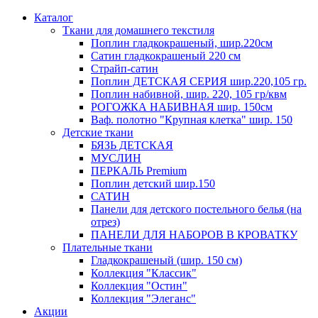
Каталог
Ткани для домашнего текстиля
Поплин гладкокрашеный, шир.220см
Сатин гладкокрашеный 220 см
Страйп-сатин
Поплин ДЕТСКАЯ СЕРИЯ шир.220,105 гр.
Поплин набивной, шир. 220, 105 гр/квм
РОГОЖКА НАБИВНАЯ шир. 150см
Ваф. полотно "Крупная клетка" шир. 150
Детские ткани
БЯЗЬ ДЕТСКАЯ
МУСЛИН
ПЕРКАЛЬ Premium
Поплин детский шир.150
САТИН
Панели для детского постельного белья (на
отрез)
ПАНЕЛИ ДЛЯ НАБОРОВ В КРОВАТКУ
Плательные ткани
Гладкокрашеный (шир. 150 см)
Коллекция "Классик"
Коллекция "Остин"
Коллекция "Элеганс"
Акции