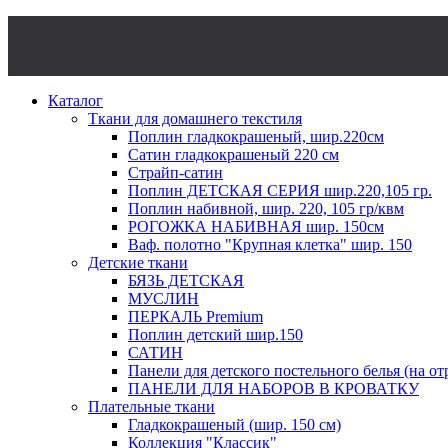
ЛИКВИДАЦИЯ ОСТАТ
Каталог
Ткани для домашнего текстиля
Поплин гладкокрашеный, шир.220см
Сатин гладкокрашеный 220 см
Страйп-сатин
Поплин ДЕТСКАЯ СЕРИЯ шир.220,105 гр.
Поплин набивной, шир. 220, 105 гр/квм
РОГОЖКА НАБИВНАЯ шир. 150см
Ваф. полотно "Крупная клетка" шир. 150
Детские ткани
БЯЗЬ ДЕТСКАЯ
МУСЛИН
ПЕРКАЛЬ Premium
Поплин детский шир.150
САТИН
Панели для детского постельного белья (на от
ПАНЕЛИ ДЛЯ НАБОРОВ В КРОВАТКУ
Плательные ткани
Гладкокрашеный (шир. 150 см)
Коллекция "Классик"