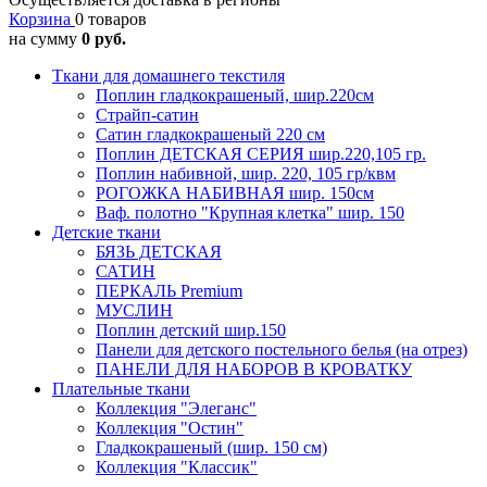
Корзина
0 товаров
на сумму
0 руб.
Ткани для домашнего текстиля
Поплин гладкокрашеный, шир.220см
Страйп-сатин
Сатин гладкокрашеный 220 см
Поплин ДЕТСКАЯ СЕРИЯ шир.220,105 гр.
Поплин набивной, шир. 220, 105 гр/квм
РОГОЖКА НАБИВНАЯ шир. 150см
Ваф. полотно "Крупная клетка" шир. 150
Детские ткани
БЯЗЬ ДЕТСКАЯ
САТИН
ПЕРКАЛЬ Premium
МУСЛИН
Поплин детский шир.150
Панели для детского постельного белья (на отрез)
ПАНЕЛИ ДЛЯ НАБОРОВ В КРОВАТКУ
Плательные ткани
Коллекция "Элеганс"
Коллекция "Остин"
Гладкокрашеный (шир. 150 см)
Коллекция "Классик"