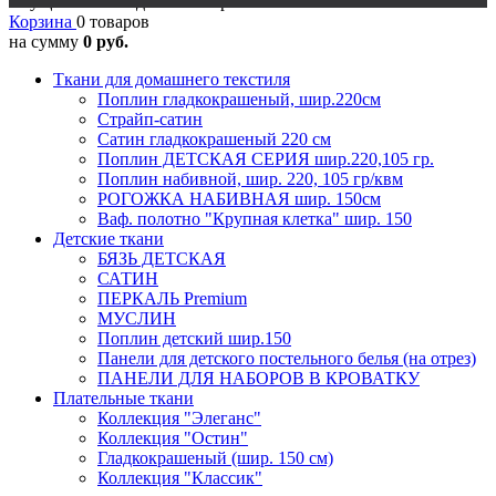
Осуществляется доставка в регионы
Корзина
0 товаров
на сумму
0 руб.
Ткани для домашнего текстиля
Поплин гладкокрашеный, шир.220см
Страйп-сатин
Сатин гладкокрашеный 220 см
Поплин ДЕТСКАЯ СЕРИЯ шир.220,105 гр.
Поплин набивной, шир. 220, 105 гр/квм
РОГОЖКА НАБИВНАЯ шир. 150см
Ваф. полотно "Крупная клетка" шир. 150
Детские ткани
БЯЗЬ ДЕТСКАЯ
САТИН
ПЕРКАЛЬ Premium
МУСЛИН
Поплин детский шир.150
Панели для детского постельного белья (на отрез)
ПАНЕЛИ ДЛЯ НАБОРОВ В КРОВАТКУ
Плательные ткани
Коллекция "Элеганс"
Коллекция "Остин"
Гладкокрашеный (шир. 150 см)
Коллекция "Классик"