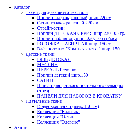
Каталог
Ткани для домашнего текстиля
Поплин гладкокрашеный, шир.220см
Сатин гладкокрашеный 220 см
Страйп-сатин
Поплин ДЕТСКАЯ СЕРИЯ шир.220,105 гр.
Поплин набивной, шир. 220, 105 гр/квм
РОГОЖКА НАБИВНАЯ шир. 150см
Ваф. полотно "Крупная клетка" шир. 150
Детские ткани
БЯЗЬ ДЕТСКАЯ
МУСЛИН
ПЕРКАЛЬ Premium
Поплин детский шир.150
САТИН
Панели для детского постельного белья (на
отрез)
ПАНЕЛИ ДЛЯ НАБОРОВ В КРОВАТКУ
Плательные ткани
Гладкокрашеный (шир. 150 см)
Коллекция "Классик"
Коллекция "Остин"
Коллекция "Элеганс"
Акции