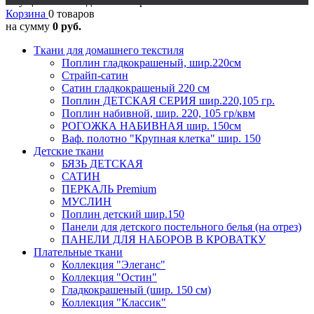
Осуществляется доставка в регионы
Корзина
0 товаров
на сумму
0 руб.
Ткани для домашнего текстиля
Поплин гладкокрашеный, шир.220см
Страйп-сатин
Сатин гладкокрашеный 220 см
Поплин ДЕТСКАЯ СЕРИЯ шир.220,105 гр.
Поплин набивной, шир. 220, 105 гр/квм
РОГОЖКА НАБИВНАЯ шир. 150см
Ваф. полотно "Крупная клетка" шир. 150
Детские ткани
БЯЗЬ ДЕТСКАЯ
САТИН
ПЕРКАЛЬ Premium
МУСЛИН
Поплин детский шир.150
Панели для детского постельного белья (на отрез)
ПАНЕЛИ ДЛЯ НАБОРОВ В КРОВАТКУ
Плательные ткани
Коллекция "Элеганс"
Коллекция "Остин"
Гладкокрашеный (шир. 150 см)
Коллекция "Классик"