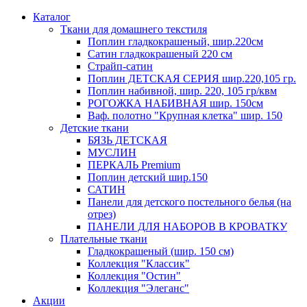
Каталог
Ткани для домашнего текстиля
Поплин гладкокрашеный, шир.220см
Сатин гладкокрашеный 220 см
Страйп-сатин
Поплин ДЕТСКАЯ СЕРИЯ шир.220,105 гр.
Поплин набивной, шир. 220, 105 гр/квм
РОГОЖКА НАБИВНАЯ шир. 150см
Ваф. полотно "Крупная клетка" шир. 150
Детские ткани
БЯЗЬ ДЕТСКАЯ
МУСЛИН
ПЕРКАЛЬ Premium
Поплин детский шир.150
САТИН
Панели для детского постельного белья (на
отрез)
ПАНЕЛИ ДЛЯ НАБОРОВ В КРОВАТКУ
Плательные ткани
Гладкокрашеный (шир. 150 см)
Коллекция "Классик"
Коллекция "Остин"
Коллекция "Элеганс"
Акции