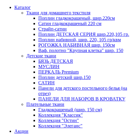
Каталог
Ткани для домашнего текстиля
Поплин гладкокрашеный, шир.220см
Сатин гладкокрашеный 220 см
Страйп-сатин
Поплин ДЕТСКАЯ СЕРИЯ шир.220,105 гр.
Поплин набивной, шир. 220, 105 гр/квм
РОГОЖКА НАБИВНАЯ шир. 150см
Ваф. полотно "Крупная клетка" шир. 150
Детские ткани
БЯЗЬ ДЕТСКАЯ
МУСЛИН
ПЕРКАЛЬ Premium
Поплин детский шир.150
САТИН
Панели для детского постельного белья (на
отрез)
ПАНЕЛИ ДЛЯ НАБОРОВ В КРОВАТКУ
Плательные ткани
Гладкокрашеный (шир. 150 см)
Коллекция "Классик"
Коллекция "Остин"
Коллекция "Элеганс"
Акции