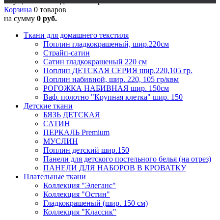
Осуществляется доставка в регионы
Корзина
0 товаров
на сумму
0 руб.
Ткани для домашнего текстиля
Поплин гладкокрашеный, шир.220см
Страйп-сатин
Сатин гладкокрашеный 220 см
Поплин ДЕТСКАЯ СЕРИЯ шир.220,105 гр.
Поплин набивной, шир. 220, 105 гр/квм
РОГОЖКА НАБИВНАЯ шир. 150см
Ваф. полотно "Крупная клетка" шир. 150
Детские ткани
БЯЗЬ ДЕТСКАЯ
САТИН
ПЕРКАЛЬ Premium
МУСЛИН
Поплин детский шир.150
Панели для детского постельного белья (на отрез)
ПАНЕЛИ ДЛЯ НАБОРОВ В КРОВАТКУ
Плательные ткани
Коллекция "Элеганс"
Коллекция "Остин"
Гладкокрашеный (шир. 150 см)
Коллекция "Классик"