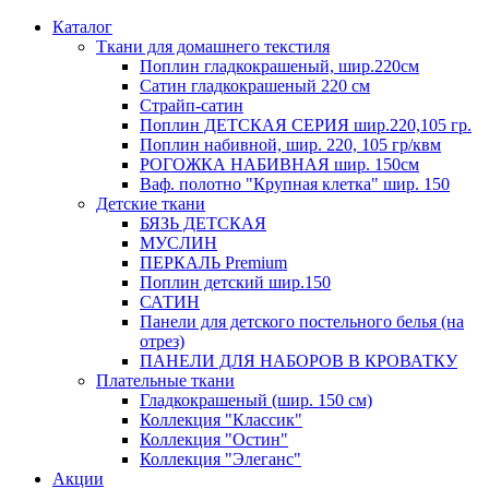
Каталог
Ткани для домашнего текстиля
Поплин гладкокрашеный, шир.220см
Сатин гладкокрашеный 220 см
Страйп-сатин
Поплин ДЕТСКАЯ СЕРИЯ шир.220,105 гр.
Поплин набивной, шир. 220, 105 гр/квм
РОГОЖКА НАБИВНАЯ шир. 150см
Ваф. полотно "Крупная клетка" шир. 150
Детские ткани
БЯЗЬ ДЕТСКАЯ
МУСЛИН
ПЕРКАЛЬ Premium
Поплин детский шир.150
САТИН
Панели для детского постельного белья (на
отрез)
ПАНЕЛИ ДЛЯ НАБОРОВ В КРОВАТКУ
Плательные ткани
Гладкокрашеный (шир. 150 см)
Коллекция "Классик"
Коллекция "Остин"
Коллекция "Элеганс"
Акции