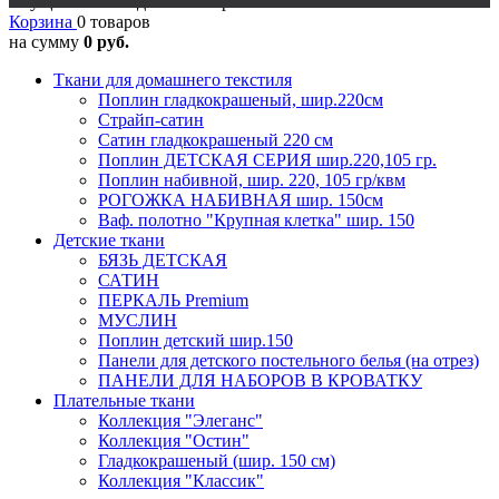
Осуществляется доставка в регионы
Корзина
0 товаров
на сумму
0 руб.
Ткани для домашнего текстиля
Поплин гладкокрашеный, шир.220см
Страйп-сатин
Сатин гладкокрашеный 220 см
Поплин ДЕТСКАЯ СЕРИЯ шир.220,105 гр.
Поплин набивной, шир. 220, 105 гр/квм
РОГОЖКА НАБИВНАЯ шир. 150см
Ваф. полотно "Крупная клетка" шир. 150
Детские ткани
БЯЗЬ ДЕТСКАЯ
САТИН
ПЕРКАЛЬ Premium
МУСЛИН
Поплин детский шир.150
Панели для детского постельного белья (на отрез)
ПАНЕЛИ ДЛЯ НАБОРОВ В КРОВАТКУ
Плательные ткани
Коллекция "Элеганс"
Коллекция "Остин"
Гладкокрашеный (шир. 150 см)
Коллекция "Классик"