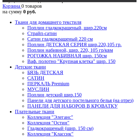
Осуществляется доставка в регионы
Корзина
0 товаров
на сумму
0 руб.
Ткани для домашнего текстиля
Поплин гладкокрашеный, шир.220см
Страйп-сатин
Сатин гладкокрашеный 220 см
Поплин ДЕТСКАЯ СЕРИЯ шир.220,105 гр.
Поплин набивной, шир. 220, 105 гр/квм
РОГОЖКА НАБИВНАЯ шир. 150см
Ваф. полотно "Крупная клетка" шир. 150
Детские ткани
БЯЗЬ ДЕТСКАЯ
САТИН
ПЕРКАЛЬ Premium
МУСЛИН
Поплин детский шир.150
Панели для детского постельного белья (на отрез)
ПАНЕЛИ ДЛЯ НАБОРОВ В КРОВАТКУ
Плательные ткани
Коллекция "Элеганс"
Коллекция "Остин"
Гладкокрашеный (шир. 150 см)
Коллекция "Классик"