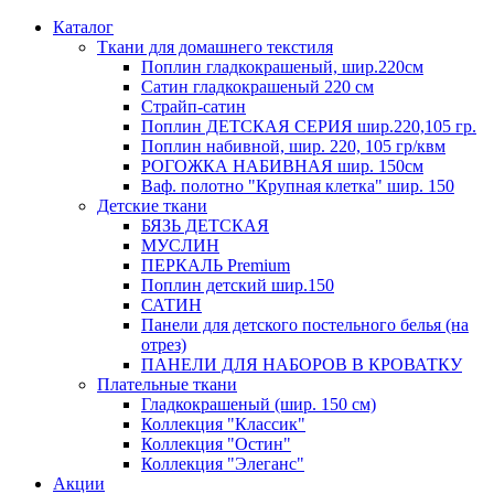
Каталог
Ткани для домашнего текстиля
Поплин гладкокрашеный, шир.220см
Сатин гладкокрашеный 220 см
Страйп-сатин
Поплин ДЕТСКАЯ СЕРИЯ шир.220,105 гр.
Поплин набивной, шир. 220, 105 гр/квм
РОГОЖКА НАБИВНАЯ шир. 150см
Ваф. полотно "Крупная клетка" шир. 150
Детские ткани
БЯЗЬ ДЕТСКАЯ
МУСЛИН
ПЕРКАЛЬ Premium
Поплин детский шир.150
САТИН
Панели для детского постельного белья (на
отрез)
ПАНЕЛИ ДЛЯ НАБОРОВ В КРОВАТКУ
Плательные ткани
Гладкокрашеный (шир. 150 см)
Коллекция "Классик"
Коллекция "Остин"
Коллекция "Элеганс"
Акции