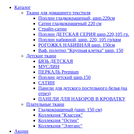
Каталог
Ткани для домашнего текстиля
Поплин гладкокрашеный, шир.220см
Сатин гладкокрашеный 220 см
Страйп-сатин
Поплин ДЕТСКАЯ СЕРИЯ шир.220,105 гр.
Поплин набивной, шир. 220, 105 гр/квм
РОГОЖКА НАБИВНАЯ шир. 150см
Ваф. полотно "Крупная клетка" шир. 150
Детские ткани
БЯЗЬ ДЕТСКАЯ
МУСЛИН
ПЕРКАЛЬ Premium
Поплин детский шир.150
САТИН
Панели для детского постельного белья (на
отрез)
ПАНЕЛИ ДЛЯ НАБОРОВ В КРОВАТКУ
Плательные ткани
Гладкокрашеный (шир. 150 см)
Коллекция "Классик"
Коллекция "Остин"
Коллекция "Элеганс"
Акции