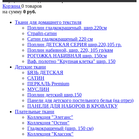
Осуществляется доставка в регионы
Корзина
0 товаров
на сумму
0 руб.
Ткани для домашнего текстиля
Поплин гладкокрашеный, шир.220см
Страйп-сатин
Сатин гладкокрашеный 220 см
Поплин ДЕТСКАЯ СЕРИЯ шир.220,105 гр.
Поплин набивной, шир. 220, 105 гр/квм
РОГОЖКА НАБИВНАЯ шир. 150см
Ваф. полотно "Крупная клетка" шир. 150
Детские ткани
БЯЗЬ ДЕТСКАЯ
САТИН
ПЕРКАЛЬ Premium
МУСЛИН
Поплин детский шир.150
Панели для детского постельного белья (на отрез)
ПАНЕЛИ ДЛЯ НАБОРОВ В КРОВАТКУ
Плательные ткани
Коллекция "Элеганс"
Коллекция "Остин"
Гладкокрашеный (шир. 150 см)
Коллекция "Классик"